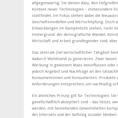
allgegenwärtig. Sie dienen dazu, den tiefgreif
Kontext neuer Technologien – insbesondere Digi
stattfindet. Im Fokus stehen dabei die Neuaus
Geschäftsmodellen und Wertschöpfung. Doch w
Entwicklungen im Rampenlicht stehen, rückt e
Hintergrund: der demografische Wandel. Könnte
Wirtschaft und Arbeit grundlegender sind, abe
Das zentrale Ziel wirtschaftlicher Tätigkeit bes
dadurch Wohlstand zu generieren. Zwar lassen 
Werbung in gewissem Mass beeinflussen oder ver
jedoch Angebot und Nachfrage an den tatsächl
Konsumentinnen und Konsumenten. Produkte u
Anforderungen entsprechen, um nachhaltig erfo
Ein ähnliches Prinzip gilt für Technologien: Sie
gesellschaftlich akzeptiert sind – das heisst,
werden, mit bestehenden Gewohnheiten kompatib
des Internets und der Aufstieg sozialer Medie