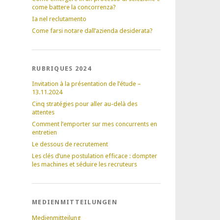
come battere la concorrenza?
Ia nel reclutamento
Come farsi notare dall’azienda desiderata?
RUBRIQUES 2024
Invitation à la présentation de l’étude –
13.11.2024
Cinq stratégies pour aller au-delà des
attentes
Comment l’emporter sur mes concurrents en
entretien
Le dessous de recrutement
Les clés d’une postulation efficace : dompter
les machines et séduire les recruteurs
MEDIENMITTEILUNGEN
Medienmitteilung