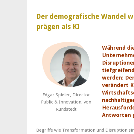
Der demografische Wandel wir
prägen als KI
Während di
Unternehmen
Disruptionen
tiefgreifen
werden: De
verändert 
Wirtschafts
Edgar Spieler, Director
nachhaltige
Public & Innovation, von
Herausforde
Rundstedt
Antworten 
Begriffe wie Transformation und Disruption s