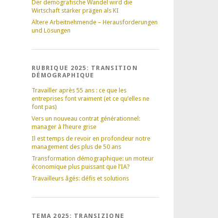
Der demografische Wandel wird die
Wirtschaft stärker prägen als KI
Ältere Arbeitnehmende – Herausforderungen
und Lösungen
RUBRIQUE 2025: TRANSITION
DÉMOGRAPHIQUE
Travailler après 55 ans : ce que les
entreprises font vraiment (et ce qu’elles ne
font pas)
Vers un nouveau contrat générationnel:
manager à l’heure grise
Il est temps de revoir en profondeur notre
management des plus de 50 ans
Transformation démographique: un moteur
économique plus puissant que l’IA?
Travailleurs âgés: défis et solutions
TEMA 2025: TRANSIZIONE