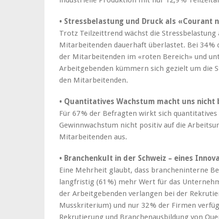
industrielle Produktion mit nur 12,9 % Teilzeit
• Stressbelastung und Druck als «Courant 
Trotz Teilzeittrend wächst die Stressbelastung
Mitarbeitenden dauerhaft überlastet. Bei 34 % d
der Mitarbeitenden im «roten Bereich» und unt
Arbeitgebenden kümmern sich gezielt um die S
den Mitarbeitenden.
• Quantitatives Wachstum macht uns nicht 
Für 67 % der Befragten wirkt sich quantitative
Gewinnwachstum nicht positiv auf die Arbeitsu
Mitarbeitenden aus.
• Branchenkult in der Schweiz – eines Inno
Eine Mehrheit glaubt, dass brancheninterne Be
langfristig (61 %) mehr Wert für das Unterneh
der Arbeitgebenden verlangen bei der Rekruti
Musskriterium) und nur 32 % der Firmen verfü
Rekrutierung und Branchenausbildung von Que