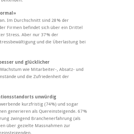
arbeitenden.
normal»
 an. Im Durchschnitt sind 28 % der
er Firmen befindet sich über ein Drittel
er Stress. Aber nur 37 % der
tressbewältigung und die Überlastung bei
besser und glücklicher
s Wachstum wie Mitarbeiter-, Absatz- und
mstände und die Zufriedenheit der
vationsstandorts unwürdig
werbende kurzfristig (74 %) und sogar
men generieren als Quereinsteigende. 67 %
erung zwingend Branchenerfahrung (als
gen über gezielte Massnahmen zur
reinsteigenden.