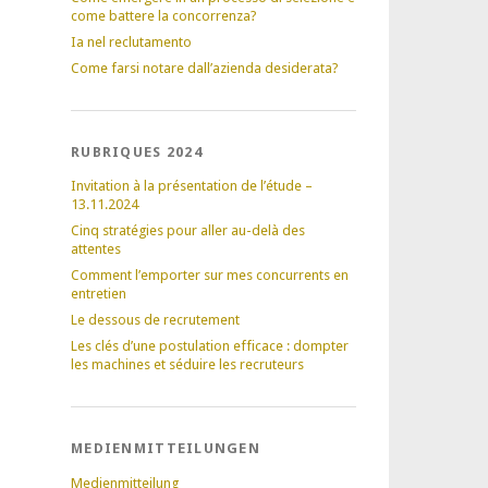
come battere la concorrenza?
Ia nel reclutamento
Come farsi notare dall’azienda desiderata?
RUBRIQUES 2024
Invitation à la présentation de l’étude –
13.11.2024
Cinq stratégies pour aller au-delà des
attentes
Comment l’emporter sur mes concurrents en
entretien
Le dessous de recrutement
Les clés d’une postulation efficace : dompter
les machines et séduire les recruteurs
MEDIENMITTEILUNGEN
Medienmitteilung