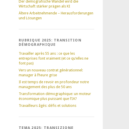
Der demografische Wandel wird die
Wirtschaft stärker prägen als KI
Ältere Arbeitnehmende – Herausforderungen
und Lösungen
RUBRIQUE 2025: TRANSITION
DÉMOGRAPHIQUE
Travailler après 55 ans : ce que les
entreprises font vraiment (et ce qu’elles ne
font pas)
Vers un nouveau contrat générationnel:
manager à l’heure grise
Il est temps de revoir en profondeur notre
management des plus de 50 ans
Transformation démographique: un moteur
économique plus puissant que l’IA?
Travailleurs âgés: défis et solutions
TEMA 2025: TRANSIZIONE