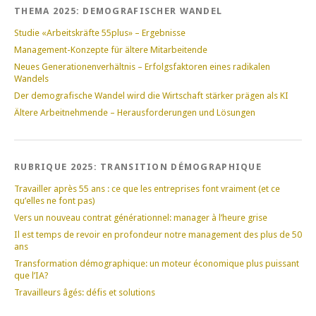
THEMA 2025: DEMOGRAFISCHER WANDEL
Studie «Arbeitskräfte 55plus» – Ergebnisse
Management-Konzepte für ältere Mitarbeitende
Neues Generationenverhältnis – Erfolgsfaktoren eines radikalen
Wandels
Der demografische Wandel wird die Wirtschaft stärker prägen als KI
Ältere Arbeitnehmende – Herausforderungen und Lösungen
RUBRIQUE 2025: TRANSITION DÉMOGRAPHIQUE
Travailler après 55 ans : ce que les entreprises font vraiment (et ce
qu’elles ne font pas)
Vers un nouveau contrat générationnel: manager à l’heure grise
Il est temps de revoir en profondeur notre management des plus de 50
ans
Transformation démographique: un moteur économique plus puissant
que l’IA?
Travailleurs âgés: défis et solutions