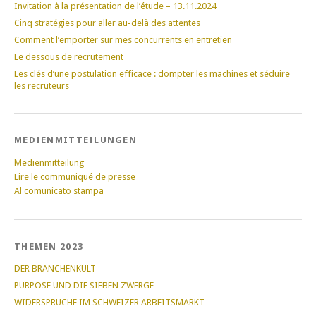
Invitation à la présentation de l’étude – 13.11.2024
Cinq stratégies pour aller au-delà des attentes
Comment l’emporter sur mes concurrents en entretien
Le dessous de recrutement
Les clés d’une postulation efficace : dompter les machines et séduire
les recruteurs
MEDIENMITTEILUNGEN
Medienmitteilung
Lire le communiqué de presse
Al comunicato stampa
THEMEN 2023
DER BRANCHENKULT
PURPOSE UND DIE SIEBEN ZWERGE
WIDERSPRÜCHE IM SCHWEIZER ARBEITSMARKT